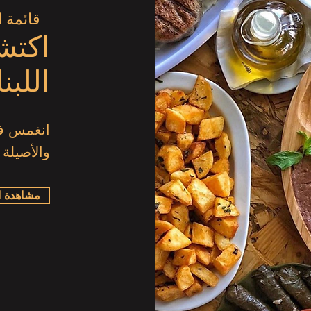
قائمة ا
اكتش
اللبنا
انغمس في 
والأصيلة
مشاهدة ال