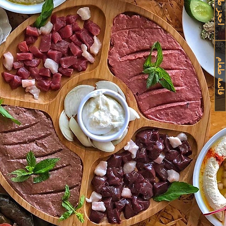
احجز طاولة
قائمة طعام