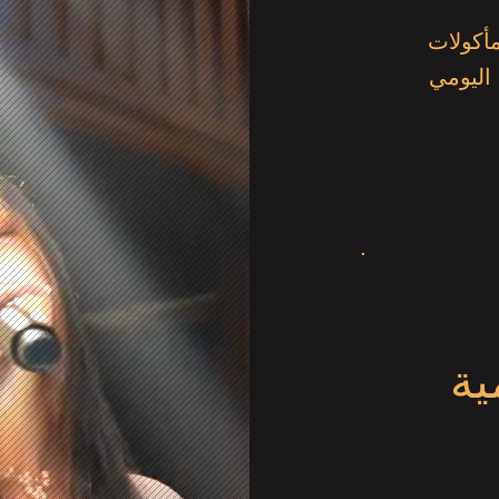
أكولات
 اليومي
ية