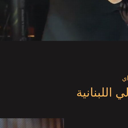
ي
 اللبنانية